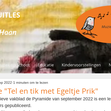
ITLES
Muzie
 Haan
uziek op Schoot
Educatie
Kindervoorstellingen
ep 2022
1 minuten om te lezen
"Tel en tik met Egeltje Prik"
tieve vakblad de Pyramide van september 2022 is een le
s gepubliceerd. 