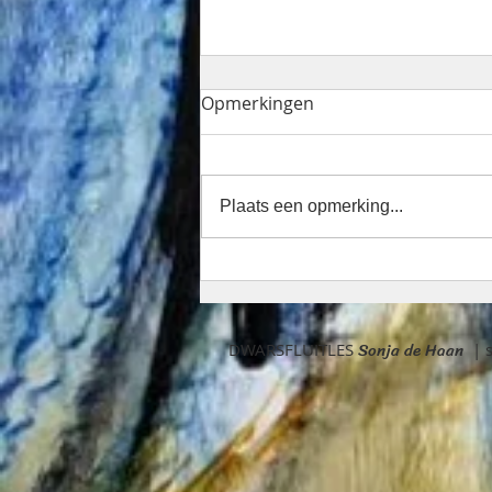
Opmerkingen
Plaats een opmerking...
CULTUURMENU Oldambt
Het Muzikaal Meespeel
Avontuur Konijn
Sonja de Haan
DWARSFLUITLES
|