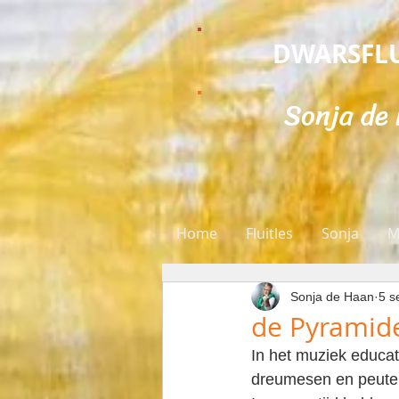
DWARSFLU
Sonja de
Home
Fluitles
Sonja
M
Sonja de Haan
5 s
de Pyramide 
In het muziek educa
dreumesen en peuter