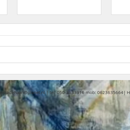
Oran
Het Muzikaal Meespeel
Avontuur
sonjadehaan@planet.nl
| tel: 050-3133916 mob: 0623635664| Ha