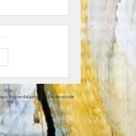
jewoud Festival
yo Ripperdalaan 18 | Eelderwolde