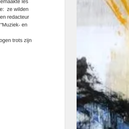
gemaakte les 
e:  ze wilden 
en redacteur 
 "Muziek- en 
gen trots zijn 