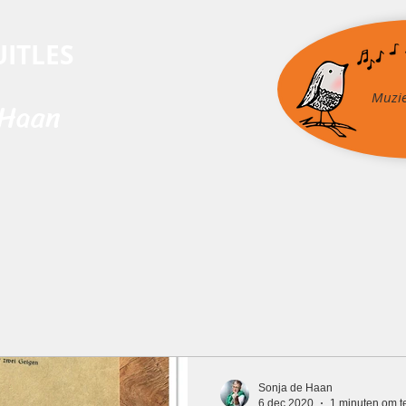
ITLES
Muzie
 Haan
uziek op Schoot
Educatie
Kindervoorstellingen
Sonja de Haan
6 dec 2020
1 minuten om t