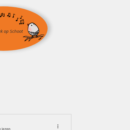
k op Schoot
Nieuws
Fotoalbum
Contact
e lezen