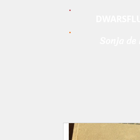
DWARSFLU
Sonja de
Home
Fluitles
Sonja
M