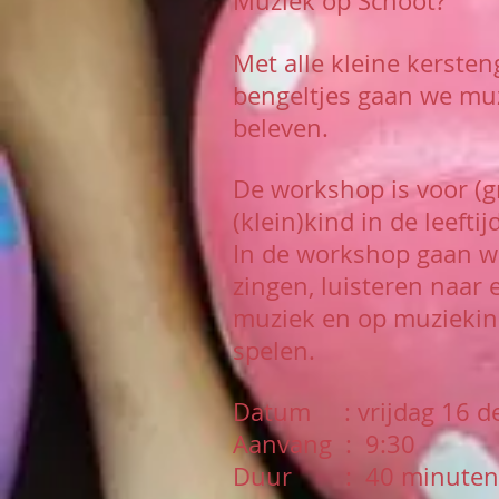
Muziek op Schoot?
Met alle kleine kersten
bengeltjes gaan we mu
beleven.
De workshop is voor (g
(klein)kind in de leeftij
In de workshop gaan we
zingen, luisteren naar
muziek en op muziekin
spelen.
Datum : vrijdag 16 d
Aanvang : 9:30
Duur : 40 minuten