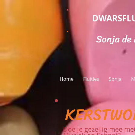
DWARSFLU
Sonja de
Home
Fluitles
Sonja
M
KERSTWO
Doe je gezellig mee m