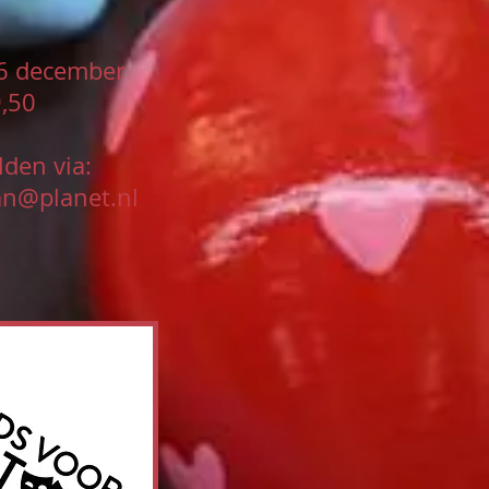
6 december
,50
den via:
n@planet.nl