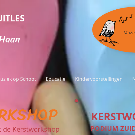
ITLES
Muzie
 Haan
uziek op Schoot
Educatie
Kindervoorstellingen
RKSHOP
KERSTW
PODIUM ZUI
et de Kerstworkshop