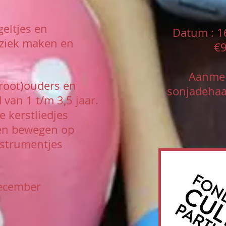
geltjes en
Datum : 1
ziek maken en
€9
Aanmel
root)ouders en
sonjadehaa
d van 1 t/m 3,5 jaar.
 kerstliedjes
 en bewegen op
strumentjes
ecember