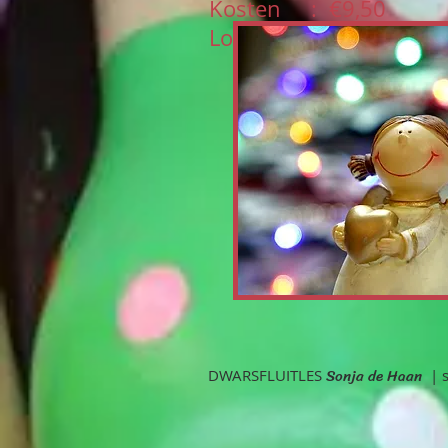
Kosten : €9,50
Locatie : Assen Podi
Sonja de Haan
DWARSFLUITLES
|