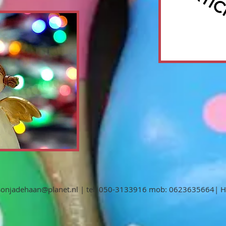
um Zuidhaege
sonjadehaan@planet.nl
| tel: 050-3133916 mob: 0623635664| Ha