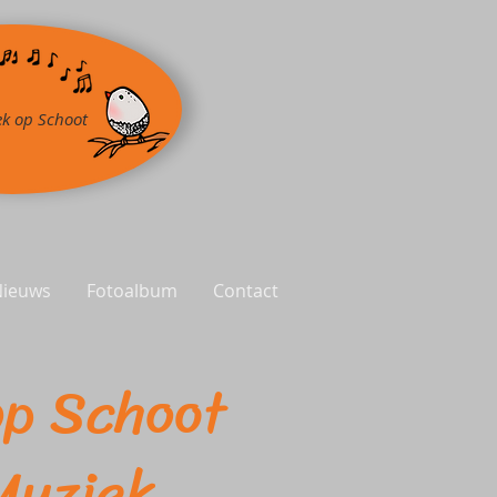
k op Schoot
Nieuws
Fotoalbum
Contact
 Schoot
uziek