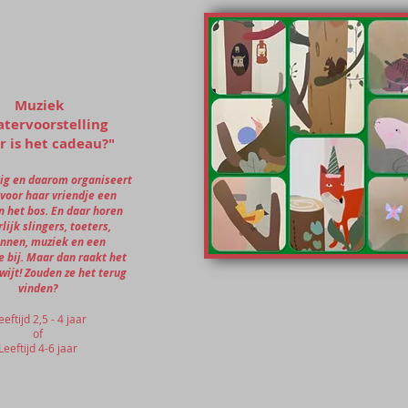
Muziek
tervoorstelling
 is het cadeau?"
rig en daarom organiseert
voor haar vriendje een
in het bos. En daar horen
lijk slingers, toeters,
onnen, muziek en een
 bij. Maar dan raakt het
ijt! Zouden ze het terug
vinden?
eeftijd 2,5 - 4 jaar
of
Leeftijd 4-6 jaar