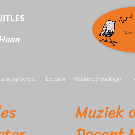
ITLES
Muzie
 Haan
uziek op Schoot
Educatie
Kindervoorstellingen
itles Muziek op
eater Docent M