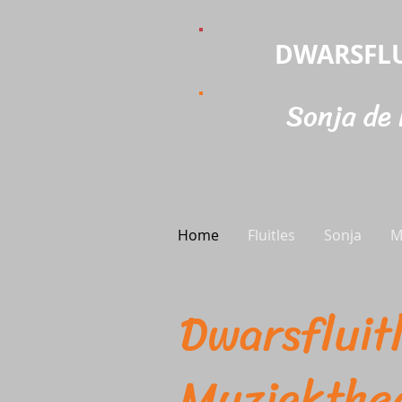
DWARSFLU
Sonja de
Home
Fluitles
Sonja
M
Dwarsflu
Muziekth