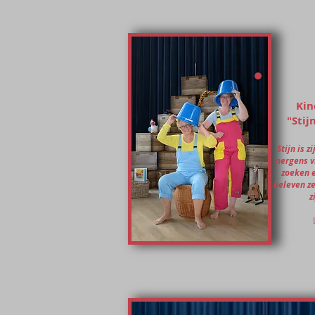
Kin
"Stij
Stijn is 
nergens v
zoeken e
beleven ze
z