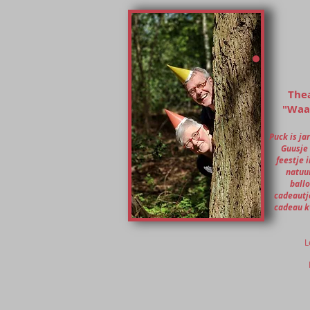
Thea
"Waar
Puck is ja
Guusje 
feestje 
natuur
ball
cadeautje
cadeau kw
L