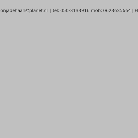
sonjadehaan@planet.nl
| tel: 050-3133916 mob: 0623635664| Ha