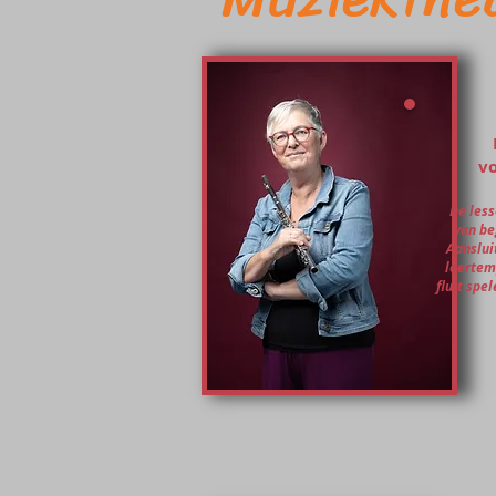
vo
De less
van be
Aanslui
leertemp
fluit spe