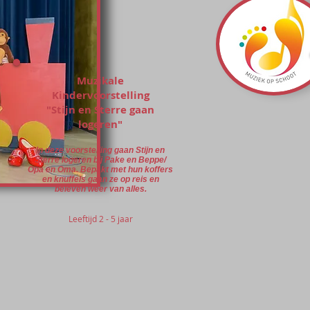
Muzikale
Kindervoorstelling
"Stijn en Sterre gaan
logeren"
In deze voorstelling gaan Stijn en
Sterre logeren bij Pake en Beppe/
Opa en Oma. Bepakt met hun koffers
en knuffels gaan ze op reis en
beleven weer van alles.
Leeftijd 2 - 5 jaar